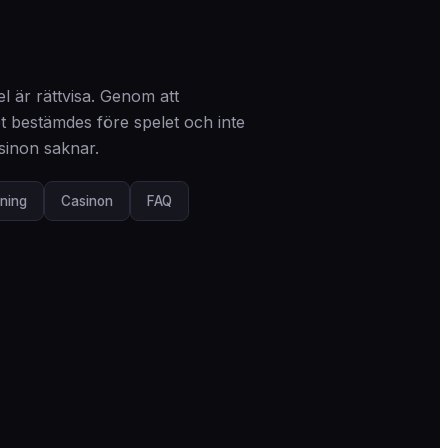
l är rättvisa. Genom att
t bestämdes före spelet och inte
sinon saknar.
ning
Casinon
FAQ