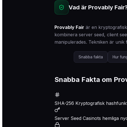
Vad är Provably Fair
Provably Fair
är en kryptografisk 
kombinera server seed, client se
manipulerades. Tekniken är unik 
Snabba fakta
Hur fun
Snabba Fakta om Prov
SHA-256
Kryptografisk hashfunkt
Server Seed
Casinots hemliga ny