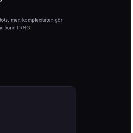
lots, men komplexiteten gör
aditionell RNG.