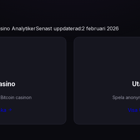
sino Analytiker
Senast uppdaterad:
2 februari 2026
asino
Ut
a Bitcoin casinon
Spela anonymt
ska
Visa