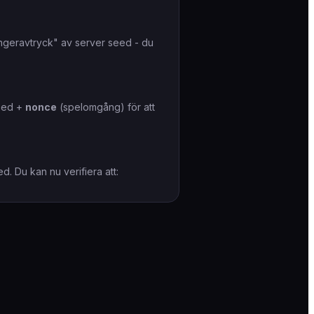
fingeravtryck" av server seed - du
seed +
nonce
(spelomgång) för att
. Du kan nu verifiera att: