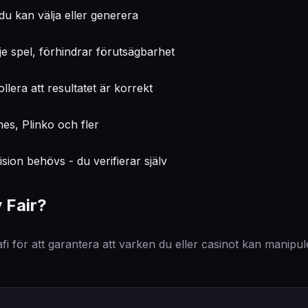
u kan välja eller generera
e spel, förhindrar förutsägbarhet
lera att resultatet är korrekt
es, Plinko och fler
ision behövs - du verifierar själv
 Fair?
i för att garantera att varken du eller casinot kan manipul