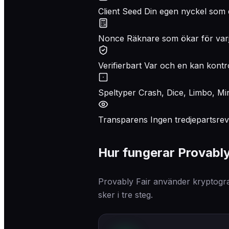
Client Seed
Din egen nyckel som d
Nonce
Räknare som ökar för varj
Verifierbart
Var och en kan kontrol
Speltyper
Crash, Dice, Limbo, Min
Transparens
Ingen tredjepartsrev
Hur fungerar Provably
Provably Fair använder kryptograf
sker i tre steg.