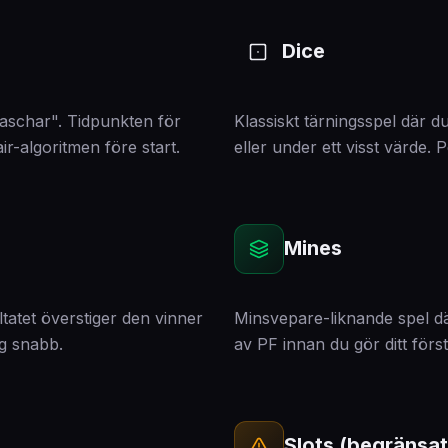
Dice
kraschar". Tidpunkten för
Klassiskt tärningsspel där du
r-algoritmen före start.
eller under ett visst värde. P
Mines
ltatet överstiger den vinner
Minsvepare-liknande spel d
ng snabb.
av PF innan du gör ditt först
Slots (begränsat